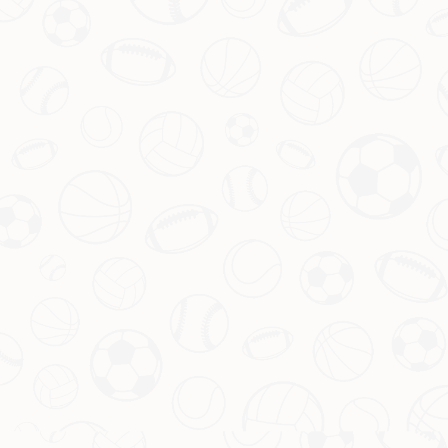
面依然无可挑剔，但纯粹的进球数上已被吉拉西全面压制。
此外，吉拉西的多样化进攻手段也为他加分不少。无论是头球、
远射还是门前抢点，他都能游刃有余地完成任务。这样的全能
性，让他在面对不同风格的防守时，总能找到破门的方法。
案例分析：对阵拜仁的关键一战
要说 gilasi 本赛季最让人印象深刻的比赛，莫过于他对阵拜仁
慕尼黑的那场较量。在那场比赛中，斯图加特面对的是德甲霸
主，而吉拉西用两粒精彩绝伦的进球帮助球队爆冷取胜。第一粒
进球来自一次快速反击，他凭借速度和意识甩开防守球员，冷静
推射破门；第二球则是头球攻门，展现了他出色的空中对抗能
力。这场比赛不仅让人们见识到他的个人实力，也证明了他在大
场面下的心理素质。
背后的努力：成功绝非偶然
很多人看到 gilasi 的高光时刻，却忽略了他背后的付出。据了
解，他在训练中总是最刻苦的一个，无论是对抗还是技术细节，
他都追求完美。此外，他与队友之间的默契配合也是成功的重要
因素。作为一名团队型球员，他不仅自己能得分，还能为队友创
造空间，这种无私的精神无疑是他在
五大联赛
中脱颖而出的另一
大原因。