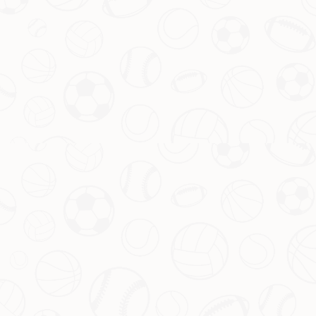
悲喜交织！C罗无缘冠军胜利被绝杀，巴黎3-1力克阿
森纳
姚明注视马龙的眼神
【欧联杯】齐尔克泽建功B费失误送点，曼联客场1比1
战平皇社
[流言板]希尔德三分连发，勇士20分优势逼停森林狼
联系方式