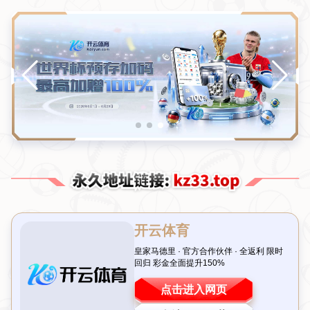
新闻资讯
网站首页
新闻资讯
2025-
12-
19T08:03:31+08:00
吉拉西赛季狂轰35球，力压