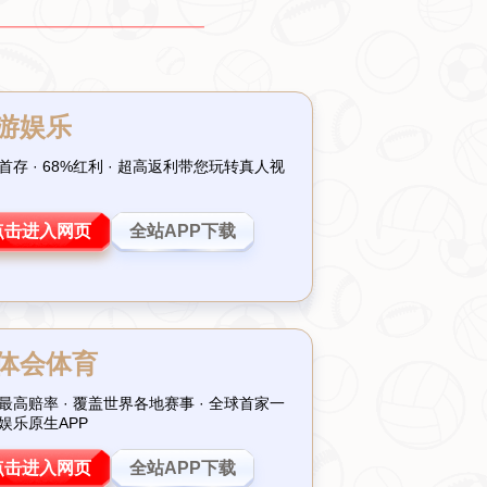
那不勒斯主席为留住孔蒂，计划重
磅引进德布劳内
【洲际杯】姆巴佩联手巴西双星建
功，皇马3-0称王！
裁判争议再起！尼克斯两年季后赛
疑似获“特殊照顾
贝林厄姆：两场禁赛过于离谱，像
是针对新人的下马威
萌力爆棚！全红婵晒生活照：锦鲤
加持📸
CBA球迷创意周边设计大赛开启