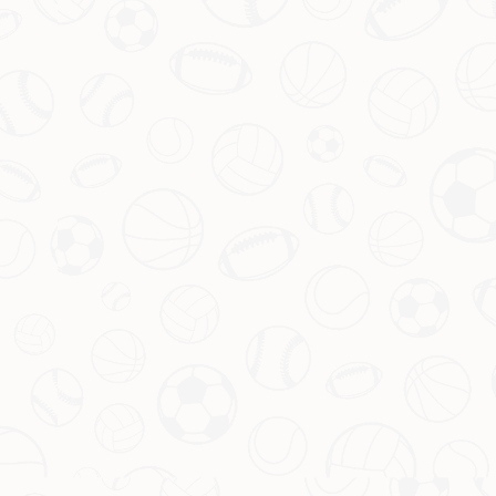
个人状态的发挥，这场比赛都充满了悬念。苏亚
土核心展现了灵活应变能力；而长春亚泰背水一
。究竟是 Minnesota 的进攻组合更胜一筹，
我们拭目以待这场精彩对决。
助罗马APP下载
网站栏目
关于曼联直播mutv
新闻资讯
案例展示
咨询我们