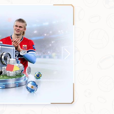
n@zh-manchester.com
请拨打:021-6620150
utv
案例展示
新闻资讯
咨询我们
热门新闻