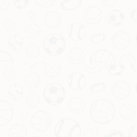
，正是
黄紫昌
的一粒进球帮助河南队锁定胜局。
化学反应或将再次成为决定比赛走向的关键变
要在中场控制力上下更多功夫，避免被对方快速