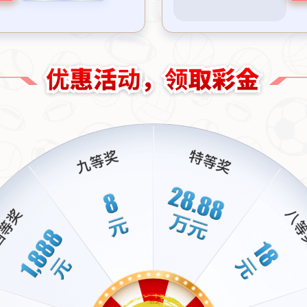
近的对手时，
黄紫昌
曾利用一次快速反击完成绝
一次，他们能否再次联手为球队争取宝贵分数，
的“6分战”。目前身处积分榜下半区的他们，每
对手，亚泰必须全力以赴，否则将进一步陷入降
针对对手的特点进行了专项训练，尤其是在防守
攻守关系，是摆在他们面前的一道难题。如果一
然压上，又容易被
黄紫昌
这样的速度型球员抓住
不稳定，尤其是在客场的表现令人担忧。此番坐
而这场“6分战”的结果，很可能直接影响他们的
年来胜负难分，但河南队稍占上风。尤其是在进
们往往能在关键时刻占据主动。而长春亚泰则更
陷入被动。不过，本赛季的情况有所不同，长春
将成为他们扳回一城的关键因素。