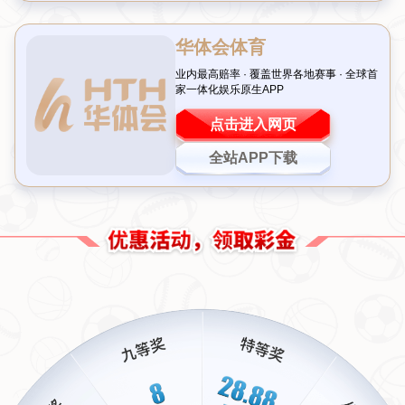
拿到1.8万张，显然连“平均线”都没达到。
有分析指出，这可能是由于另一支参赛队伍的粉丝基数更大，或
是欧足联在分配时考虑了其他因素，例如安全性和场馆管理需
求。无论如何，这一结果对
国际米兰
的支持者而言无疑是个巨大
的遗憾。
毕竟，能在现场见证球队冲击欧洲之巅，是多少球迷梦
寐以求的时刻。
国米球迷需求远超供给的影响
作为意甲豪门，国际米兰在全球范围内拥有数百万拥趸，尤其是
在意大利本土，蓝黑军团的支持者更是遍布各地。据统计，仅米
兰本地就有数十万名活跃的
国米粉丝
，而这些人中真正能拿到欧
冠决赛门票的，恐怕只是极少数。更不用说还有来自欧洲其他地
区乃至全球各地的铁杆支持者，他们同样渴望亲临现场。
这种供需失衡直接导致了二级市场上的票价飙升。有报道称，黑
市上的决赛门票价格已经翻了几倍，甚至一张普通位置的票价就
能高达上千欧元。这不仅让普通球迷望而却步，也给了一些不法
分子可乘之机，进一步加剧了购票乱象。