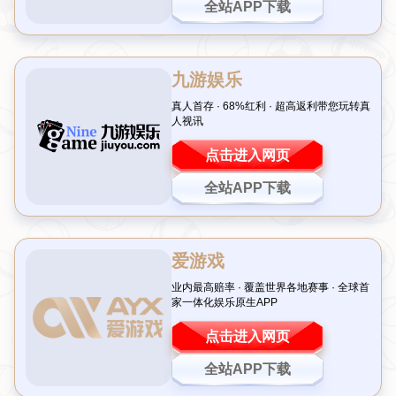
配仅1.8万张，占比不足半数
前言：国米球迷的欧冠决赛门
票之痛
对于国际米兰的忠实粉丝来说，球队时隔多年重返欧冠决赛无疑
是一场狂欢。然而，来自意大利媒体的最新消息却让不少球迷心
头一紧：据报道，
国米
在欧冠决赛中仅能分到
1.8万张门票
，这
一数字甚至不足以满足一半的热情支持者。这意味着，众多蓝黑
军团的死忠可能只能通过屏幕为球队呐喊，而无法亲临现场见证
历史。究竟是什么原因导致了这一情况？本文将深入探讨这一话
题，剖析背后的原因和影响。
门票分配机制为何如此“吝啬”
根据意大利媒体的披露，欧冠决赛的门票分配向来由欧足联严格
把控。决赛场地通常会预留大量票源给官方赞助商、合作伙伴以
及中立观众，而两支参赛队伍的球迷群体往往只能分到总票数的
不到50%
。以本届决赛为例，假设比赛场地总容量为6万座，那
么两队平分后每队大约能获得2万张左右的配额。而
国米
最终只