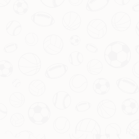
Fans能有机会到场助威。
对于现在的
国际米兰
而言，虽然无法改变既定的分配结果，但俱
乐部或许可以通过组织官方观赛活动等方式，安抚未能到场的
fans情绪。例如，在米兰本地开设大型户外观赛区，提供与现
场同步的高清转播，同时营造浓厚的助威氛围，也不失为一种弥
补方式。
如何面对现实并为未来争取更
多机会
尽管眼下1.8万张门票的数量已成定局，但从长远来看，国际米
兰作为一支传统强队，完全有能力联合其他俱乐部，向欧足联施
压，要求改革现有的票务分配规则。毕竟，足球的核心在于球
迷，如果大多数忠诚的支持者都被挡在球场之外，这无疑是对这
项运动精神的背离。
此外，作为普通观众，我们也可以通过关注官方渠道获取最新消
息，避免落入黄牛票陷阱。同时，支持正版转播平台，确保即使
无法到场，也能在第一时间感受到比赛的每一个激动瞬间。
站点导航：
九游娱乐(jiuyou)官方网站APP下载-最新网页版在
线登录入口