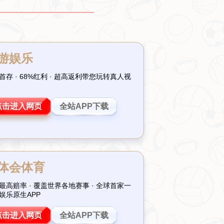
2-1！顶级球星离队，9.2亿豪门5
年后重返欧冠决赛，再胜2场成就
4冠霸业
亚洲杯国足表现低迷 小组赛三战
无胜零进球惨遭淘汰
网友偶遇@王安宇buss 街头骑
行，青春活力满满的大学生气息！
惊天逆转！曼联3：2力克维拉，
英超史上14次落后2球后翻盘获胜
38岁博尔特身材发福重返赛道，
慢起步引自己失笑：还能追上吧友
吗？
多特蒙德替补队员难耐30.5度酷
暑，选择留守更衣室