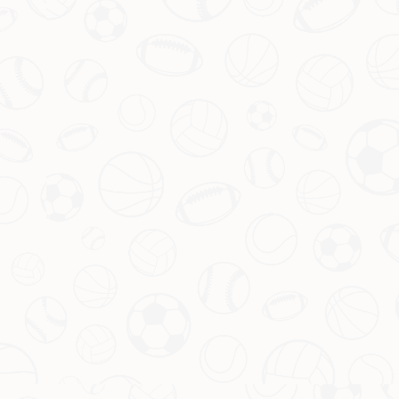
-PG电子游戏官网 Wild Bounty
网站栏目
关于曼联直播mutv
新闻资讯
案例展示
咨询我们
羊