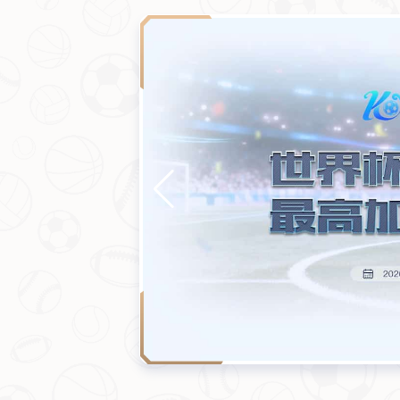
新闻资讯
网站首页
新闻资讯
2026-
02-
01T08:02:09+08:00