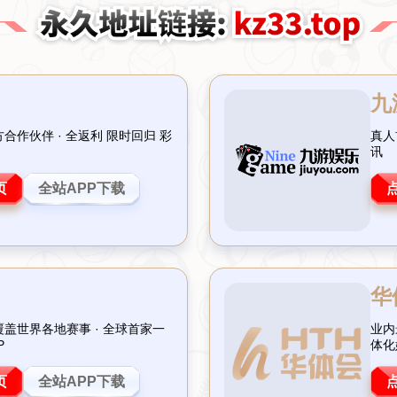
创造力，盼姆贝莫助红魔
秀的球星俨然已成为球队稳定和发展的关键因
在曼联可能带来的变化表达了极大的期待。那
注入新活力？本文将深入探讨他们的能力与潜
要玩家型中场？
·费尔南德斯作为唯一核心使得曼联阵容显得单
入一名能够提供全面创造能力，并拥有灵活跑
量。
见长。在马竞效力时，他不仅承担组织任务，同
线搭档受益匪浅
。如果来到老特拉福德战团，相
外，在提升整体进攻流畅性方面，他也是不二之