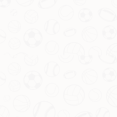
通过分析上赛季数据可以看出：
每9
不难理解管理层正在试图降低相关依赖
红魔急盼强劲射手火力支援 力争早日
过去几个赛季痛失冠军奖杯背后隐藏巨
负责终结战果？」同时缺乏其次候命角
引领年轻派希望屹立进步焦灼由喀麦隆