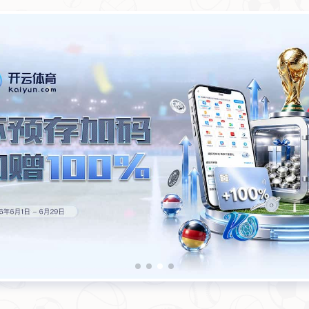
邮箱: admi
网站首页
关于曼联直播m