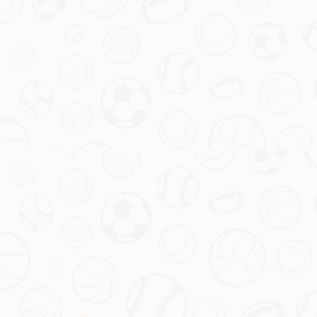
 - NG大舞台，有梦就来 One