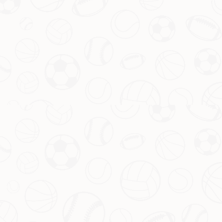
(待续)
热门网站：
壹号娱乐官方网页版登录入口