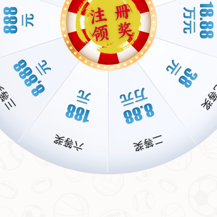
代表了当下亚洲足坛一流外援的水准。若能成功
季的征程中增添重要砝码。