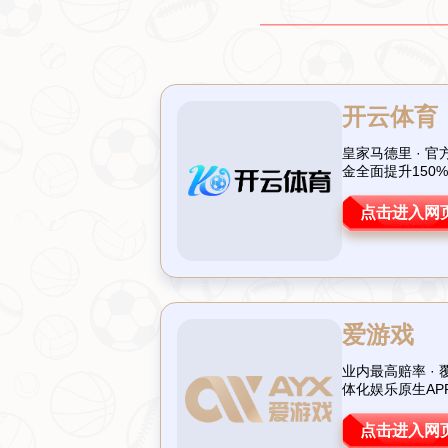
【独家】K联赛劲旅
备选目标
引言：转会市场的悬念与期待
在足球转会市场上，每一次重磅交易的
的一支豪门球队对山东泰山队的前锋泽
因受阻，令人关注。更令人意外的是，
莱莱的身影。这一消息不仅引发了球迷
好奇。今天，我们将深入剖析这一转会
K联赛豪门为何钟情泽卡
作为山东泰山队的核心前锋，
泽卡
以其
露头角。他在场上的冲击力和关键时刻
豪门球队正是看中了他在进攻端的统治
悉，该俱乐部原本计划在冬季转会窗完
谈判过程中却遇到了多重阻碍，包括球