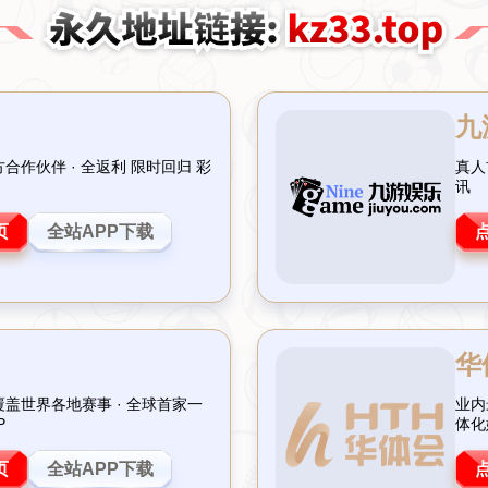
求购泽卡遇阻 马莱莱成
背后都隐藏着无数的博弈与策略。近期，K联赛
卡表现出了浓厚兴趣，然而这笔交易却因多种原
他们的候补名单中竟然出现了上海申花的射手马
的热议，也让人们对K联赛豪门的引援策略充满
风波的来龙去脉，揭秘背后的故事。
出色的身体素质和高效的进球能力在亚洲足坛崭
的表现，让不少俱乐部垂涎三尺。K联赛的这支
力，希望将其引入以提升队伍的整体实力。据
成签约，并为此开出了不菲的薪资条件。然而，
员本人的意愿、合同条款的细节以及转会费的分