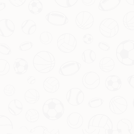
网站栏目
关于曼联直播mutv
新闻资讯
案例展示
咨询我们
羊