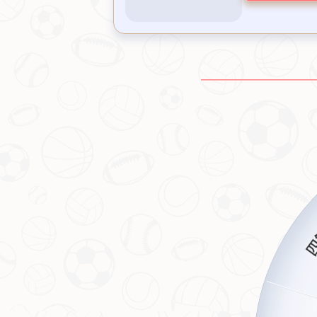
歧等问题。
一位业内人士透露：“
泽卡目前在山东
强烈意愿，这无疑给K联赛豪门的追逐
位核心球员持谨慎态度，毕竟他在球队
马莱莱成为候补目标的背后逻辑
当追逐
泽卡
受阻后，K联赛豪门迅速将
海申花的
马莱莱
。这位来自津巴布韦的
现可圈可点，尤其是在关键比赛中的进
或许更容易操作，因为他的合同情况和
有分析认为，选择马莱莱作为候补并非
他的技术特点与泽卡有一定相似之处，
上海申花近年来对阵容调整较为灵活，
案例分析：K联赛引援策略的特点
回顾近年来的转会市场，K联赛俱乐部
北现代为例，他们曾成功引进巴西前锋
匹配，最终帮助球队多次问鼎联赛冠军
思路：既追求实力派外援，又注重性价
值得一提的是，*K联赛在亚洲范围内