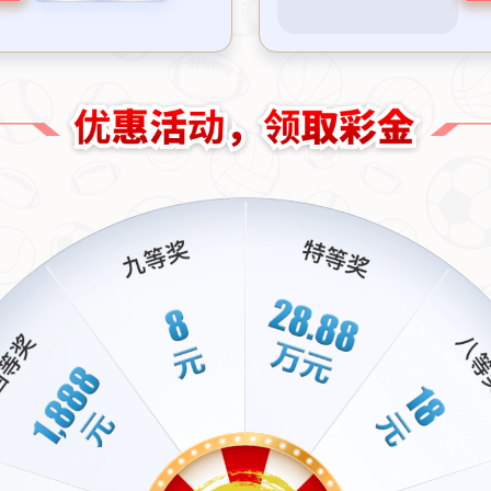
泰山队的状态非常稳定，他本人对离开中超并无
增加了难度。
”此外，山东泰山队方面也对放走这
战术体系中的作用无可替代。
目光转向了另一位在中超表现出色的前锋——上
外援以其速度和爆发力著称，本赛季在申花的表
球能力令人印象深刻。相比之下，
马莱莱的转会
身价可能更符合K联赛俱乐部的预算范围。
临时起意，而是经过深思熟虑的结果。一方面，
能够适应K联赛高强度的对抗风格；另一方面，
若报价合适，不排除放行的可能性。
在引援上展现出了极强的针对性和灵活性。以全
古斯塔沃，通过精准定位球员风格与团队需求的
。而此次对
泽卡
和
马莱莱
的关注，也体现了类似
比和战术契合度。
的竞争力不断提升，这也促使俱乐部更加重视外援